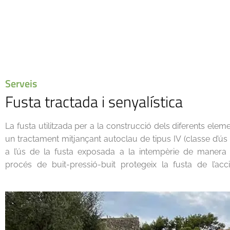
Serveis
Fusta tractada i senyalística
La fusta utilitzada per a la construcció dels diferents eleme
microorganismes (fongs principalment) que, si no es dugu
un tractament mitjançant autoclau de tipus IV (classe d’ús
a l’ús de la fusta exposada a la intempèrie de manera 
procés de buit-pressió-buit protegeix la fusta de l’acc