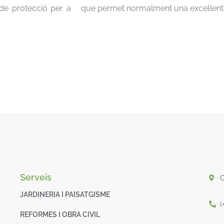
 de protecció per a
que permet normalment una excel·lent i
Serveis
C
JARDINERIA I PAISATGISME
(
REFORMES I OBRA CIVIL