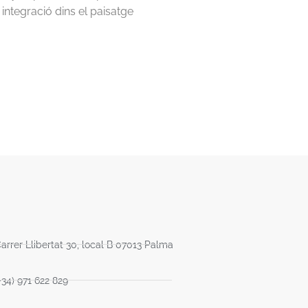
ntegració dins el paisatge
arrer Llibertat 30, local B 07013 Palma
+34) 971 622 829