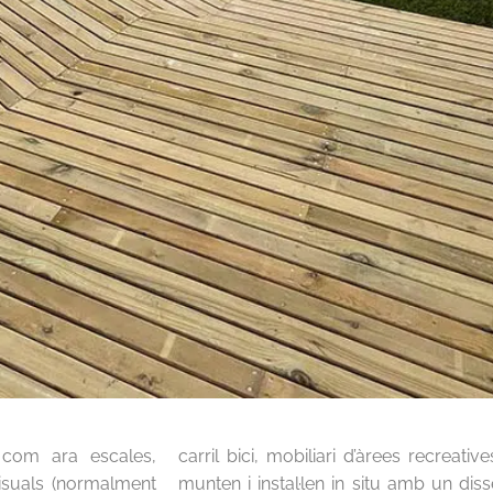
 com ara escales,
fusta en general, es
visuals (normalment
tat a cada situació,